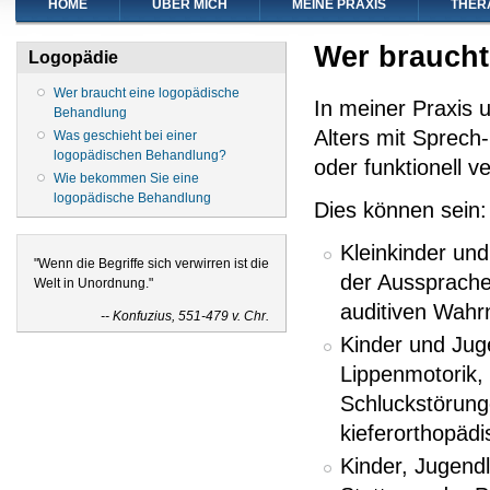
HOME
ÜBER MICH
MEINE PRAXIS
THER
Wer braucht
Logopädie
Wer braucht eine logopädische
In meiner Praxis 
Behandlung
Alters mit Sprech
Was geschieht bei einer
logopädischen Behandlung?
oder funktionell v
Wie bekommen Sie eine
logopädische Behandlung
Dies können sein:
Kleinkinder un
"Wenn die Begriffe sich verwirren ist die
der Aussprache
Welt in Unordnung."
auditiven Wah
-- Konfuzius, 551-479 v. Chr.
Kinder und Jug
Lippenmotorik, 
Schluckstörung
kieferorthopäd
Kinder, Jugend